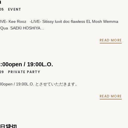
n
05
EVENT
VE- Kee Rooz -LIVE- Sitissy luvit doc flawless EL Mosh Wemma
 Qua SAEKI HOSHIYA…
READ MORE
3:00open / 19:00L.O.
29
PRIVATE PARTY
00open / 19:00L.O. とさせていただきます。
READ MORE
 終日貸切