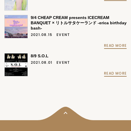
9/4 CHEAP CREAM presents ICECREAM
BANQUET × リトルサタケーランド -erica birthday
bash-
2021.08.15
EVENT
READ MORE
8/9 S.O.L
2021.08.01
EVENT
READ MORE