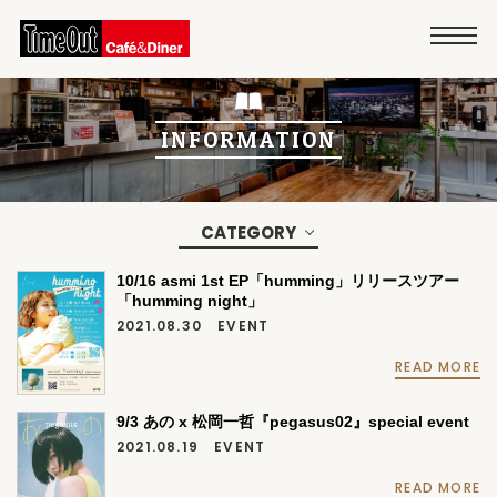
INFORMATION
CATEGORY
10/16 asmi 1st EP「humming」リリースツアー
「humming night」
2021.08.30
EVENT
READ MORE
9/3 あの x 松岡一哲『pegasus02』special event
2021.08.19
EVENT
READ MORE