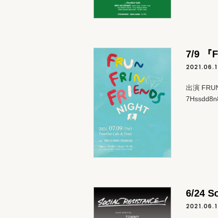
7/9 『
2021.06.
出演 FRUN
7Hssdd8n8
6/24 S
2021.06.