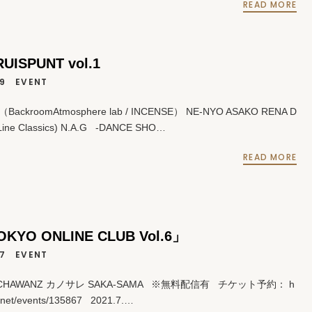
READ MORE
RUISPUNT vol.1
19
EVENT
O（BackroomAtmosphere lab / INCENSE） NE-NYO ASAKO RENA D
 Line Classics) N.A.G -DANCE SHO…
READ MORE
OKYO ONLINE CLUB Vol.6」
17
EVENT
CHAWANZ カノサレ SAKA-SAMA ※無料配信有 チケット予約： h
get.net/events/135867 2021.7.…