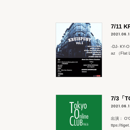
7/11 K
2021.06.
-DJ- KY-
az （Flat
7/3「T
2021.06.
出演： O’
ttps://ti