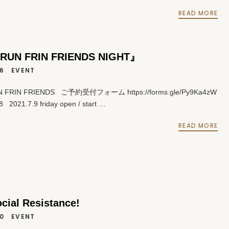
READ MORE
FRUN FRIN FRIENDS NIGHT』
16
EVENT
 FRIN FRIENDS ご予約受付フォーム https://forms.gle/Py9Ka4zW
 2021.7.9 friday open / start …
READ MORE
ocial Resistance!
10
EVENT