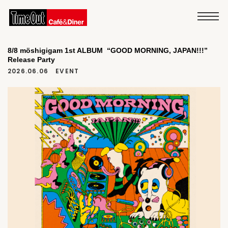
8/8 möshigigam 1st ALBUM “GOOD MORNING, JAPAN!!!”
Release Party
2026.06.06
EVENT