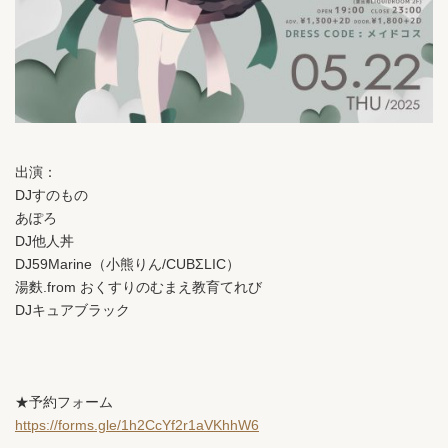
出演：
DJすのもの
あぽろ
DJ他人丼
DJ59Marine（小熊りん/CUBΣLIC）
湯麩.from おくすりのむまえ教育てれび
DJキュアブラック
★予約フォーム
https://forms.gle/1h2CcYf2r1aVKhhW6