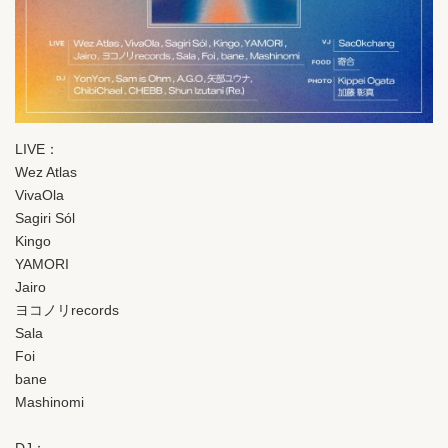
LIVE：
Wez Atlas
VivaOla
Sagiri Sól
Kingo
YAMORI
Jairo
ヨコノリrecords
Sala
Foi
bane
Mashinomi