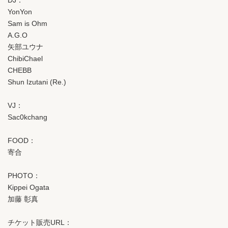
DJ：
YonYon
Sam is Ohm
A.G.O
矢部ユウナ
ChibiChael
CHEBB
Shun Izutani (Re.)
VJ：
Sac0kchang
FOOD：
寄合
PHOTO：
Kippei Ogata
加藤 彰真
チケット販売URL：