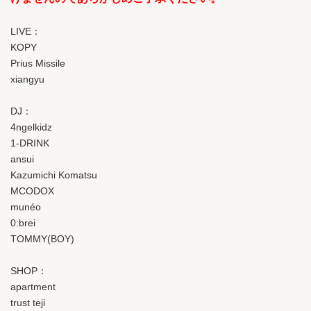
LIVE：
KOPY
Prius Missile
xiangyu
DJ：
4ngelkidz
1-DRINK
ansui
Kazumichi Komatsu
MCODOX
munéo
0:brei
TOMMY(BOY)
SHOP：
apartment
trust teji