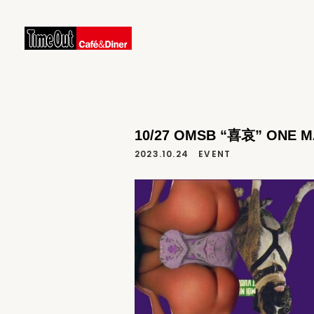
10/27 OMSB “喜哀” ONE M
2023.10.24
EVENT