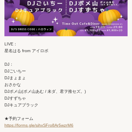
LIVE：
星名はる from アイロボ
DJ：
DJごいちー
DJまょまょ
おさかな
DJポメ山(ポメ山あむ / 未ダ、君ヲ推セズ。)
DJすずちゃ
DJキュアブラック
★予約フォーム
https://forms.gle/sihxSFro8Ar5wzrM6