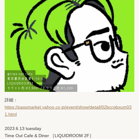
詳細：
https://passmarket.yahoo.co.jp/event/show/detail/02bccgbxum03
1.html
2023.6.13 tuesday
Time Out Cafe & Diner ［LIQUIDROOM 2F］