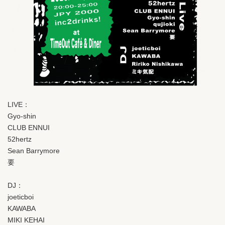
LIVE：
Gyo-shin
CLUB ENNUI
52hertz
Sean Barrymore
要
DJ：
joeticboi
KAWABA
MIKI KEHAI