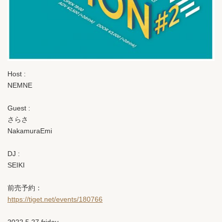
Host :
NEMNE
Guest :
さらさ
NakamuraEmi
DJ :
SEIKI
前売予約：
https://tiget.net/events/180766