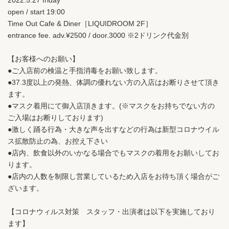
2022.5.27 friday
open / start 19:00
Time Out Cafe & Diner［LIQUIDROOM 2F］
entrance fee. adv.¥2500 / door.3000 ※2ドリンク代金別
【お客様へのお願い】
●ご入店前の検温と手指消毒をお願い致します。
●37.3度以上の発熱、体調の優れない方の入店はお断りさせて頂き
ます。
●マスク着用にて御入店頂きます。(※マスクをお持ちでない方の
ご入場はお断りしております)
●激しく踊る行為・大きな声を出すなどの行為は新型コロナウイル
ス拡散防止の為、お控え下さい
●店内、飲食以外のいかなる場合でもマスクの着用をお願いしてお
ります。
●店内の人数を制限し営業しているため入店をお待ち頂く場合がご
ざいます。
【コロナウィルス対策 スタッフ・出演者は以下を実施しており
ます】