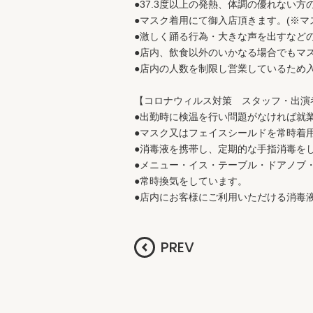
●37.3度以上の発熱、体調の優れない
●マスク着用にて御入店頂きます。(※マ
●激しく踊る行為・大きな声を出すなど
●店内、飲食以外のいかなる場合でもマ
●店内の人数を制限し営業しているため
【コロナウィルス対策 スタッフ・出演
●出勤時に検温を行い問題がなければ就
●マスク又はフェイスシールドを常時着
●消毒液を携帯し、定期的な手指消毒を
●メニュー・イス・テーブル・ドアノブ
●常時換気をしています。
●店内にお客様にご利用いただける消毒