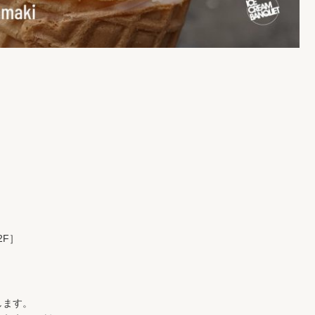
 2F］
します。