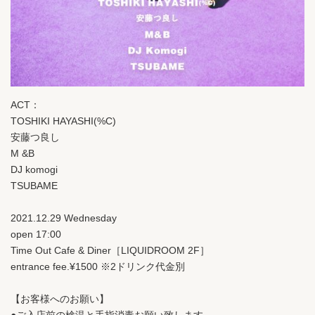
ACT：
TOSHIKI HAYASHI(%C)
安藤つ良し
M &B
DJ komogi
TSUBAME
2021.12.29 Wednesday
open 17:00
Time Out Cafe & Diner［LIQUIDROOM 2F］
entrance fee.¥1500 ※2ドリンク代金別
【お客様へのお願い】