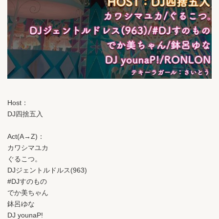
Host：
DJ四捨五入
Act(A→Z)：
カワシマユカ
ぐるこつ。
DJジェントルドルス(963)
#DJすのもの
でか美ちゃん
鉢呂ゆな
DJ younaP!