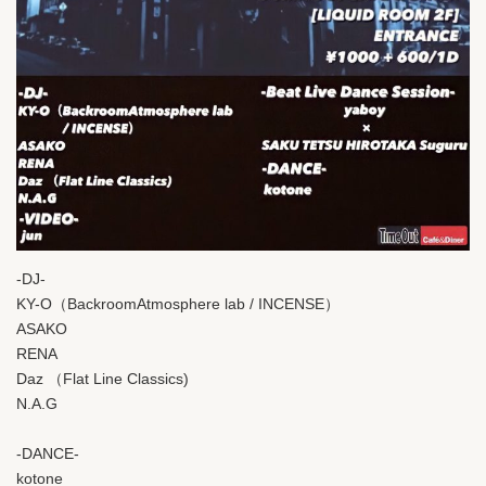
-DJ-
KY-O（BackroomAtmosphere lab / INCENSE）
ASAKO
RENA
Daz （Flat Line Classics)
N.A.G
-DANCE-
kotone