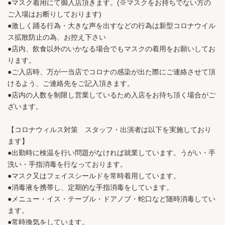
●マスク着用にて御入店頂きます。(※マスクをお持ちでない方の
ご入場はお断りしております)
●激しく踊る行為・大きな声を出すなどの行為は新型コロナウイル
ス拡散防止の為、お控え下さい
●店内、飲食以外のいかなる場合でもマスクの着用をお願いしてお
ります。
●ご入店時、万が一当店でコロナの感染が出た際にご連絡させて頂
けるよう、ご連絡先をご記入頂きます。
●店内の人数を制限し営業しているため入店をお待ち頂く場合がご
ざいます。
【コロナウィルス対策 スタッフ・出演者は以下を実施しており
ます】
●出勤時に検温を行い問題がなければ就業しています。うがい・手
洗い・手指消毒を行なっております。
●マスク又はフェイスシールドを常時着用しています。
●消毒液を携帯し、定期的な手指消毒をしています。
●メニュー・イス・テーブル・ドアノブ・蛇口など随時消毒してい
ます。
●常時換気をしています。