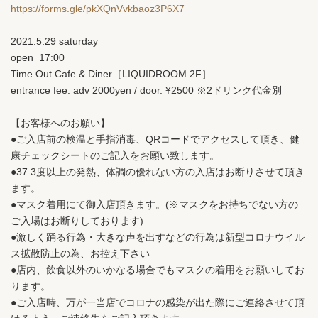
https://forms.gle/pkXQnVvkbaoz3P6X7
2021.5.29 saturday
open 17:00
Time Out Cafe & Diner［LIQUIDROOM 2F］
entrance fee. adv 2000yen / door. ¥2500 ※2ドリンク代金別
【お客様へのお願い】
●ご入店前の検温と手指消毒、QRコードでアクセスして頂き、健
康チェックシートのご記入をお願い致します。
●37.3度以上の発熱、体調の優れない方の入店はお断りさせて頂き
ます。
●マスク着用にて御入店頂きます。(※マスクをお持ちでない方の
ご入場はお断りしております)
●激しく踊る行為・大きな声を出すなどの行為は新型コロナウイル
ス拡散防止の為、お控え下さい
●店内、飲食以外のいかなる場合でもマスクの着用をお願いしてお
ります。
●ご入店時、万が一当店でコロナの感染が出た際にご連絡させて頂