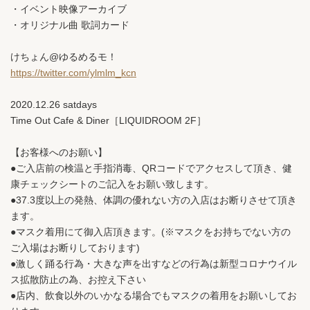
・イベント映像アーカイブ
・オリジナル曲 歌詞カード
けちょん@ゆるめるモ！
https://twitter.com/ylmlm_kcn
2020.12.26 satdays
Time Out Cafe & Diner［LIQUIDROOM 2F］
【お客様へのお願い】
●ご入店前の検温と手指消毒、QRコードでアクセスして頂き、健
康チェックシートのご記入をお願い致します。
●37.3度以上の発熱、体調の優れない方の入店はお断りさせて頂き
ます。
●マスク着用にて御入店頂きます。(※マスクをお持ちでない方の
ご入場はお断りしております)
●激しく踊る行為・大きな声を出すなどの行為は新型コロナウイル
ス拡散防止の為、お控え下さい
●店内、飲食以外のいかなる場合でもマスクの着用をお願いしてお