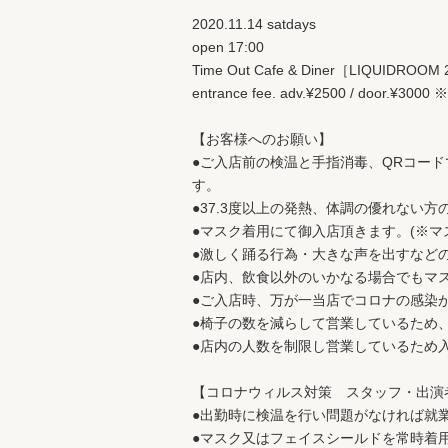
2020.11.14 satdays
open 17:00
Time Out Cafe & Diner［LIQUIDROOM
entrance fee. adv.¥2500 / door.¥
【お客様へのお願い】
●ご入店前の検温と手指消毒、QRコー
す。
●37.3度以上の発熱、体調の優れない
●マスク着用にて御入店頂きます。(※マ
●激しく踊る行為・大きな声を出すなど
●店内、飲食以外のいかなる場合でもマ
●ご入店時、万が一当店でコロナの感染
●椅子の数を減らして営業しているため
●店内の人数を制限し営業しているため
【コロナウィルス対策 スタッフ・出演
●出勤時に検温を行い問題がなければ就
●マスク又はフェイスシールドを常時着