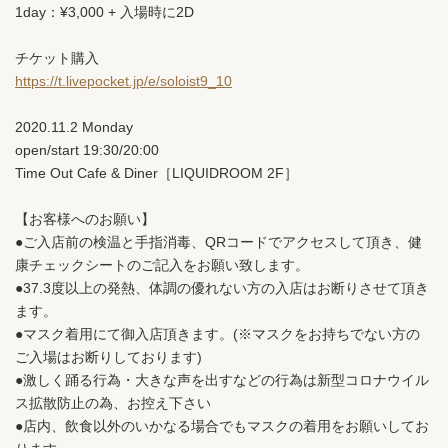
1day：¥3,000 + 入場時に2D
チケット購入
https://t.livepocket.jp/e/soloist9_10
2020.11.2 Monday
open/start 19:30/20:00
Time Out Cafe & Diner［LIQUIDROOM 2F］
【お客様へのお願い】
●ご入店前の検温と手指消毒、QRコードでアクセスして頂き、健
康チェックシートのご記入をお願い致します。
●37.3度以上の発熱、体調の優れない方の入店はお断りさせて頂き
ます。
●マスク着用にて御入店頂きます。(※マスクをお持ちでない方の
ご入場はお断りしております)
●激しく踊る行為・大きな声を出すなどの行為は新型コロナウイル
ス拡散防止の為、お控え下さい
●店内、飲食以外のいかなる場合でもマスクの着用をお願いしてお