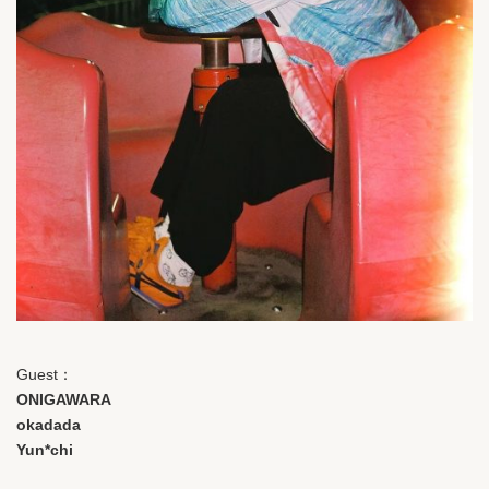
Guest：
ONIGAWARA
okadada
Yun*chi