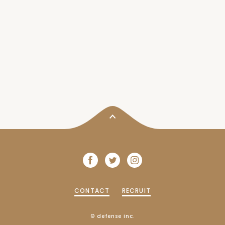
¥600
Brended Coffee
アフォガート
¥800
Affogato
エスプレッソ
¥600
Espresso
カフェラテ（Hot/Iced）
¥650
Cafe Latte
カプチーノ（Hot）
¥650
Cappuccino
フレーバーラテ – バニラ・モカ・アーモンド・キャラメル
（Hot/Iced）
¥700
Flavored Latte (Vanilla, Mocha, Almond, Cramel)
ソイラテ（Hot/Iced）
¥700
Soy Latte
TEA
アイスティー
¥600
Iced Tea
CONTACT
RECRUIT
ダージリンティー（Hot）
¥600
信州和牛100%バーガー
Darjeeling Tea
Shinshu Wagyu Burger
アールグレイ（Hot）
© defense inc.
¥1,400
¥600
Earl Grey