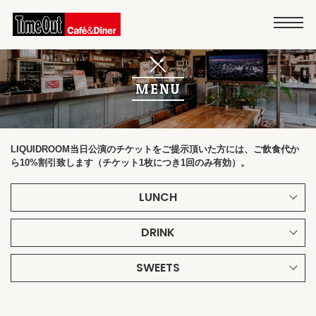
MENU
LIQUIDROOM当日公演のチケットをご提示頂いた方には、ご飲食代か
ら10%割引致します（チケット1枚につき1回のみ有効）。
LUNCH
WEEKLY LUNCH
DRINK
week day only 11:30~16:00
SWEETS
メニューはすべて週替わりです
COFFEE
ブレンドコーヒー（Hot/Iced）